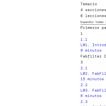
Temario
4 seccione
6 leccione
Expandir todas 
Primeros p
1
1.1
L01. Intro
9 minutos
Fabfilter 
3
2.1
L02. FabFi
15 minutos
2.2
L03. FabFi
8 minutos
2.3