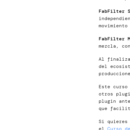
FabFilter 
independie
movimiento
FabFilter 
mezcla, co
Al finaliz
del ecosis
produccion
Este curso
otros plug
plugin ant
que facili
Si quieres
el
Curso d