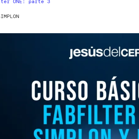
lter ONE: parte 3
SIMPLON
lter SIMPLON
MICRO
lter MICRO