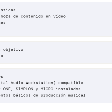
ísticas
 hora de contenido en vídeo
nes
a objetivo
io
os
ital Audio Workstation) compatible
r ONE, SIMPLON y MICRO instalados
entos básicos de producción musical