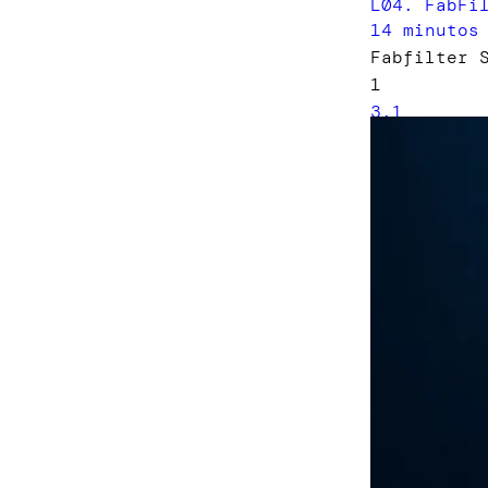
L04. FabFi
14 minutos
Fabfilter 
1
3.1
L05. FabFi
8 minutos
Fabfilter 
1
4.1
L06. FabFi
16 minutos