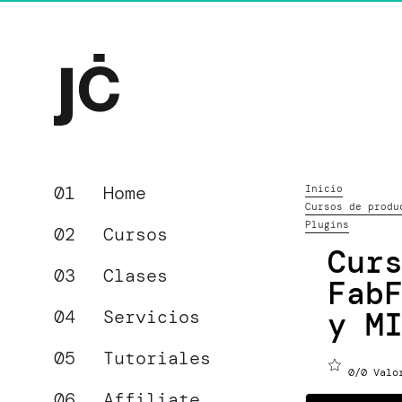
Home
Inicio
Cursos de produ
Plugins
Cursos
Cur
Clases
Fab
y M
Servicios
Tutoriales
0/0
Valor
Affiliate