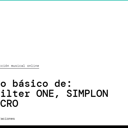
cción musical online
so básico de:
Filter ONE, SIMPLON
ICRO
aciones