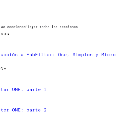
s
s
las secciones
Plegar todas las secciones
asos
ducción a FabFilter: One, Simplon y Micro
ONE
lter ONE: parte 1
lter ONE: parte 2