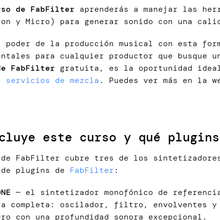
rso de FabFilter
aprenderás a manejar las herr
lon y Micro) para generar sonido con una cali
l poder de la producción musical con esta for
entales para cualquier productor que busque u
de FabFilter
gratuita, es la oportunidad ideal
is
servicios de mezcla
. Puedes ver más en la 
cluye este curso y qué plugins
 de FabFilter cubre tres de los sintetizadore
 de plugins de
FabFilter
:
ONE
— el sintetizador monofónico de referencia
ra completa: oscilador, filtro, envolventes y
ero con una profundidad sonora excepcional.