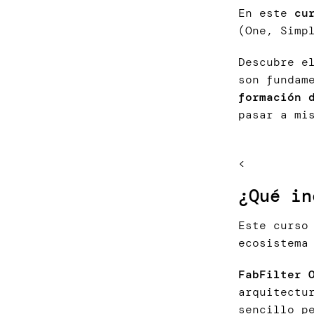
En este
cu
(One, Simp
Descubre e
son fundam
formación 
pasar a m
<
¿Qué in
Este curso
ecosistema
FabFilter 
arquitectu
sencillo p