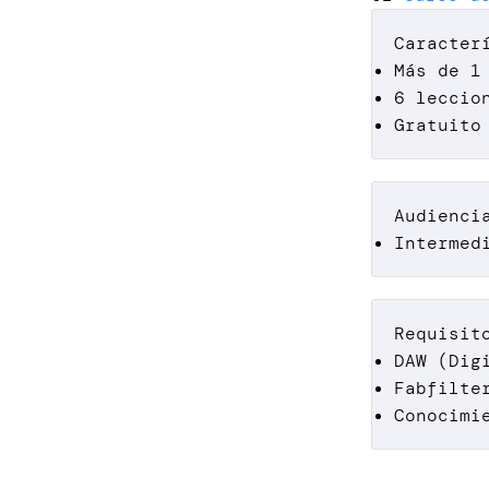
Caracter
Más de 1
6 leccio
Gratuito
Audienci
Intermed
Requisit
DAW (Dig
Fabfilte
Conocimi