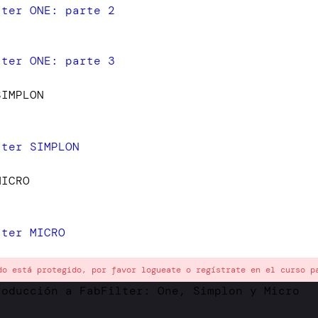
lter ONE: parte 2
lter ONE: parte 3
SIMPLON
lter SIMPLON
MICRO
lter MICRO
do está protegido, por favor logueate o regístrate en el curso p
roducción a FabFilter: One, Simplon y Micro