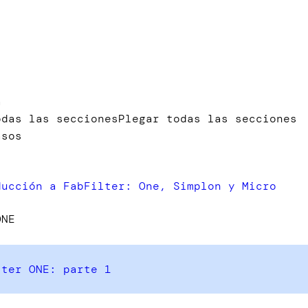
s
s
a
odas las secciones
Plegar todas las secciones
asos
ducción a FabFilter: One, Simplon y Micro
ONE
lter ONE: parte 1