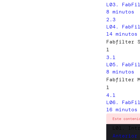
L03. FabFi
8 minutos
2.3
L04. FabFi
14 minutos
Fabfilter 
1
3.1
L05. FabFi
8 minutos
Fabfilter 
1
4.1
L06. FabFi
16 minutos
Este conteni
L01. Int
Anterior