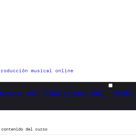
producción musical online
ásico de: FabFilter ONE, SIMPL