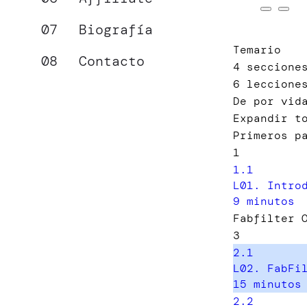
Biografía
Temario
Contacto
4 seccione
6 leccione
De por vid
Expandir t
Primeros p
1
1.1
L01. Intro
9 minutos
Fabfilter 
3
2.1
L02. FabFi
15 minutos
2.2