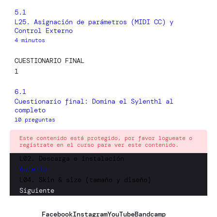
5.1
L25. Asignación de parámetros (MIDI CC) y
Control Externo
4 minutos
CUESTIONARIO FINAL
1
6.1
Cuestionario final: Domina el Sylenth1 al
completo
10 preguntas
Este contenido está protegido, por favor logueate o
regístrate en el curso para ver este contenido.
L02. Descarga e instalación
Anterior
L04. Skin & size (tamaño y diseño)
Siguiente
Facebook
Instagram
YouTube
Bandcamp