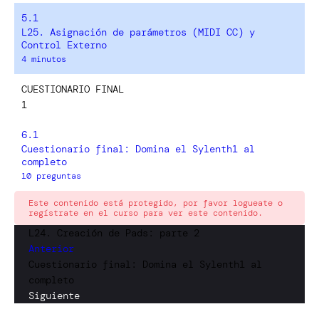
5.1
L25. Asignación de parámetros (MIDI CC) y
Control Externo
4 minutos
CUESTIONARIO FINAL
1
6.1
Cuestionario final: Domina el Sylenth1 al
completo
10 preguntas
Este contenido está protegido, por favor logueate o
regístrate en el curso para ver este contenido.
L24. Creación de Pads: parte 2
Anterior
Cuestionario final: Domina el Sylenth1 al
completo
Siguiente