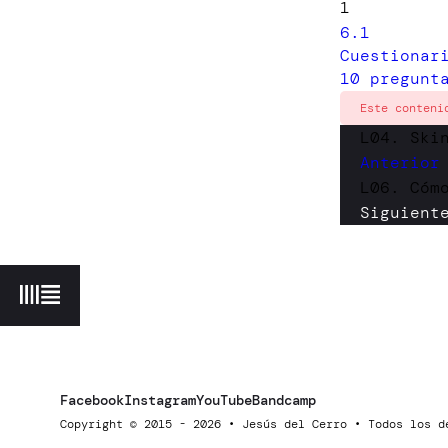
1
6.1
Cuestionar
10 pregunt
Este conteni
L04. Ski
Anterior
L06. Cóm
Siguient
Facebook
Instagram
YouTube
Bandcamp
Copyright
2015 - 2026 •
Jesús del Cerro • Todos los d
©