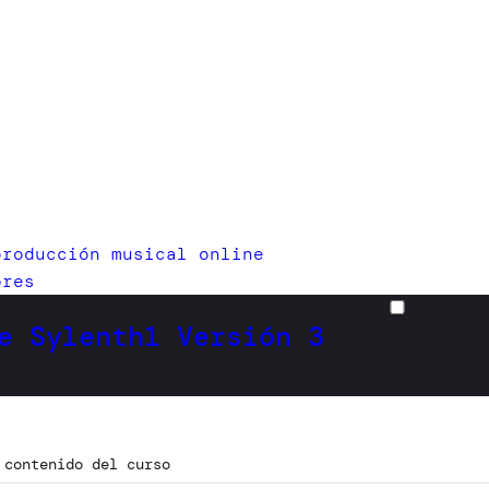
producción musical online
ores
e Sylenth1 Versión 3