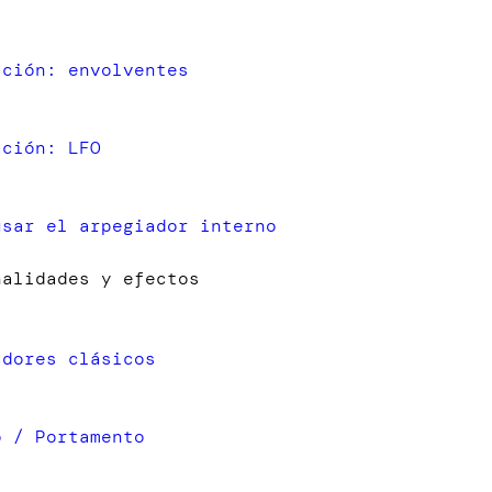
ación: envolventes
ación: LFO
usar el arpegiador interno
nalidades y efectos
adores clásicos
o / Portamento