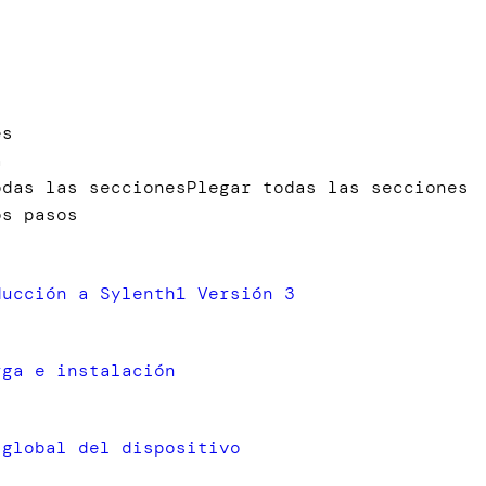
s
es
a
odas las secciones
Plegar todas las secciones
os pasos
ducción a Sylenth1 Versión 3
rga e instalación
 global del dispositivo