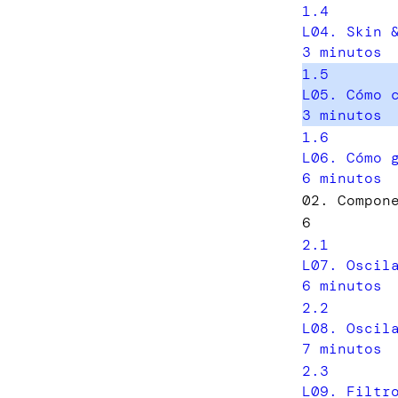
1.4
L04. Skin 
3 minutos
1.5
L05. Cómo 
3 minutos
1.6
L06. Cómo 
6 minutos
02. Compon
6
2.1
L07. Oscil
6 minutos
2.2
L08. Oscil
7 minutos
2.3
L09. Filtr