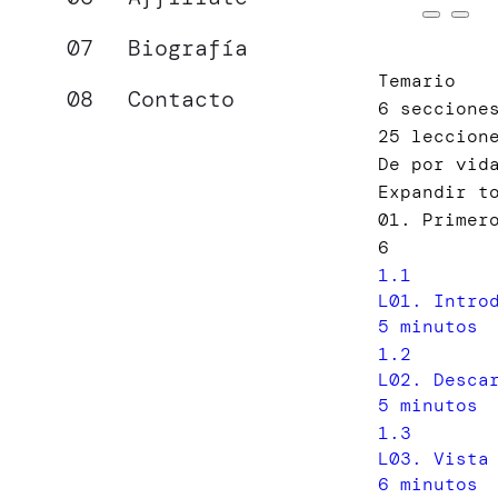
Biografía
Temario
Contacto
6 seccione
25 leccion
De por vid
Expandir t
01. Primer
6
1.1
L01. Intro
5 minutos
1.2
L02. Desca
5 minutos
1.3
L03. Vista
6 minutos