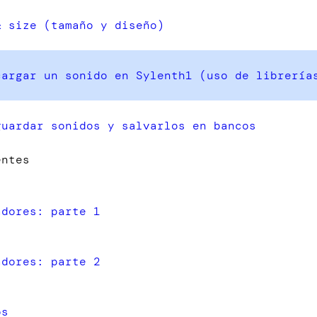
& size (tamaño y diseño)
cargar un sonido en Sylenth1 (uso de librería
guardar sonidos y salvarlos en bancos
entes
adores: parte 1
adores: parte 2
os