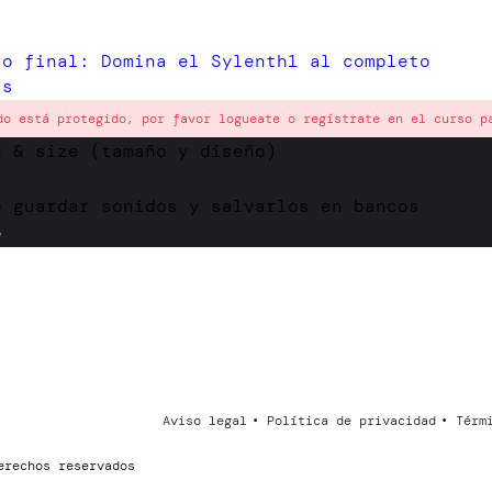
io final: Domina el Sylenth1 al completo
as
do está protegido, por favor logueate o regístrate en el curso p
n & size (tamaño y diseño)
o guardar sonidos y salvarlos en bancos
e
Aviso legal
Política de privacidad
Térm
erechos reservados