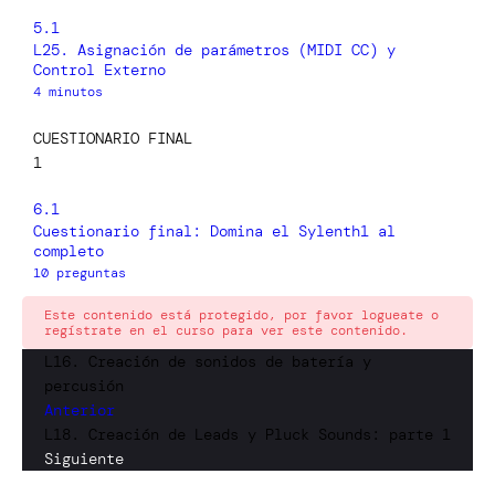
5.1
L25. Asignación de parámetros (MIDI CC) y
Control Externo
4 minutos
CUESTIONARIO FINAL
1
6.1
Cuestionario final: Domina el Sylenth1 al
completo
10 preguntas
Este contenido está protegido, por favor logueate o
regístrate en el curso para ver este contenido.
L16. Creación de sonidos de batería y
percusión
Anterior
L18. Creación de Leads y Pluck Sounds: parte 1
Siguiente